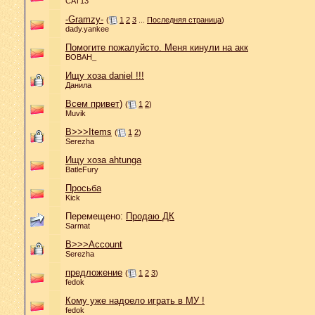
CAT13
-Gramzy-
(
1
2
3
...
Последняя страница
)
dady.yankee
Помогите пожалуйсто. Меня кинули на акк
BOBAH_
Ищу хоза daniel !!!
Данила
Всем привет)
(
1
2
)
Muvik
B>>>Items
(
1
2
)
Serezha
Ищу хоза ahtunga
BatleFury
Просьба
Kick
Перемещено:
Продаю ДК
Sarmat
B>>>Account
Serezha
предложение
(
1
2
3
)
fedok
Кому уже надоело играть в МУ !
fedok