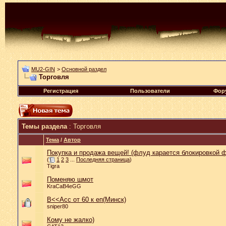
MU2-GIN
>
Основной раздел
Торговля
Регистрация
Пользователи
Фор
Темы раздела
: Торговля
Тема
/
Автор
Покупка и продажа вещей! (флуд карается блокировкой ф
(
1
2
3
...
Последняя страница
)
Tigra
Поменяю шмот
KraCaB4eGG
B<<Acc от 60 к еп(Минск)
sniper80
Кому не жалко)