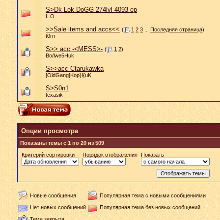
S>Dk Lok-DoGG 274lvl 4093 ep
L.O
>>Sale items and accs<<
(
1
2
3
...
Последняя страница
)
t0rn
S>> acc -<MESS>-
(
1
2
)
Bo/lwe5Huk
S>>acc Ctarukawka
[OldGang]Kop}I{uK
S>S0n1
texasik
Опции просмотра
Показаны темы с 1 по 20 из 509
Критерий сортировки
Порядок отображения
Показать
Новые сообщения
Популярная тема с новыми сообщениями
Нет новых сообщений
Популярная тема без новых сообщений
Тема закрыта