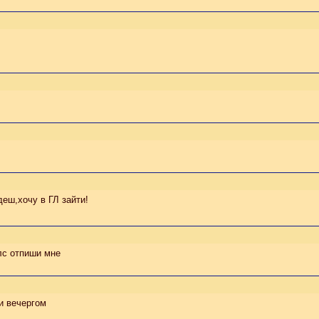
деш,хочу в ГЛ зайти!
плс отпиши мне
и вечергом