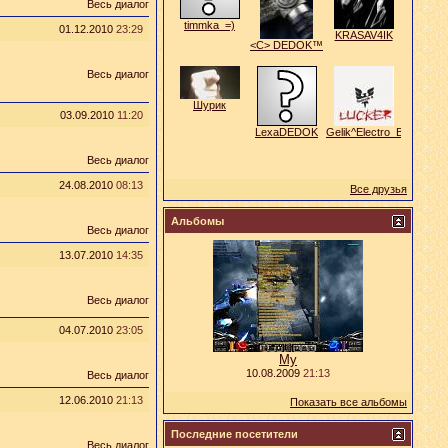
Весь диалог
timmka_=)
01.12.2010
23:29
KRASAV4IK
<C> DEDOK™
Весь диалог
Шурик
03.09.2010
11:20
LexaDEDOK
Gelik^Electro_Bullets^
Весь диалог
24.08.2010
08:13
Все друзья
Альбомы
Весь диалог
13.07.2010
14:35
Весь диалог
04.07.2010
23:05
Му
10.08.2009
21:13
Весь диалог
12.06.2010
21:13
Показать все альбомы
Последние посетители
Весь диалог