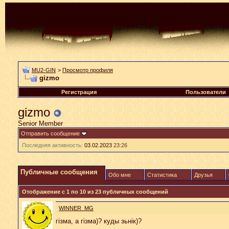
MU2-GIN
>
Просмотр профиля
gizmo
Регистрация
Пользователи
gizmo
Senior Member
Отправить сообщение
Последняя активность:
03.02.2023
23:26
Публичные сообщения
Обо мне
Статистика
Друзья
Отображение с 1 по
10
из
23
публичных сообщений
WINNER_MG
гізма, а гізма)? куды зьнік)?