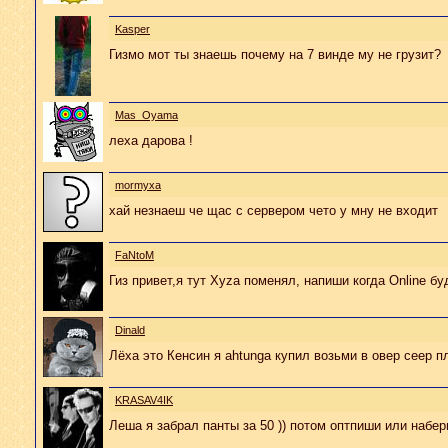
Kasper
Гизмо мот ты знаешь почему на 7 винде му не грузит?
Mas_Oyama
леха дарова !
mormyxa
хай незнаеш че щас с сервером чето у мну не входит
FaNtoM
Гиз привет,я тут Xyza поменял, напиши когда Online бу
Dinald
Лёха это Кенсин я ahtunga купил возьми в овер сеер 
KRASAV4IK
Леша я забрал панты за 50 )) потом оптпиши или набер