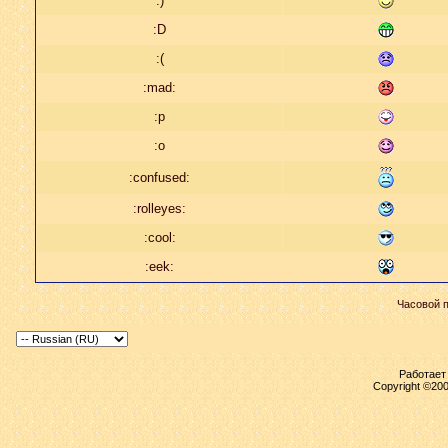
:)
:D
:(
:mad:
:p
:o
:confused:
:rolleyes:
:cool:
:eek:
Часовой 
Работает 
Copyright ©2000