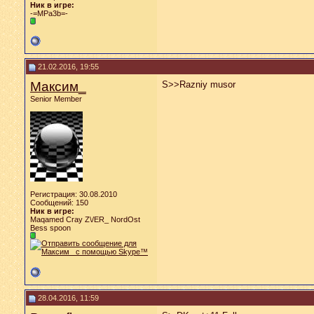
Ник в игре:
-=MPa3b=-
21.02.2016, 19:55
Максим_
S>>Razniy musor
Senior Member
Регистрация: 30.08.2010
Сообщений: 150
Ник в игре:
Maqamed Cray Z\/ER_ NordOst
Bess spoon
28.04.2016, 11:59