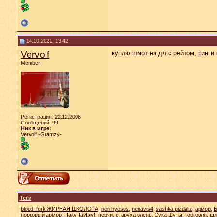
14.10.2021, 13:42
Vervolf
куплю шмот на дл с рейтом, ринги 
Member
Регистрация: 22.12.2008
Сообщений: 99
Ник в игре:
Vervolf -Gramzy-
Теги
blood_fork ЖИРНАЯ ШКОЛОТА
,
nen hyesos
,
nenavis4
,
sashka pizdaliz
,
армор
,
Б
норковый армор
,
ПакуПаЙэм!
,
перчи
,
старуха олень
,
Сука Шуты
,
торговля
,
шл