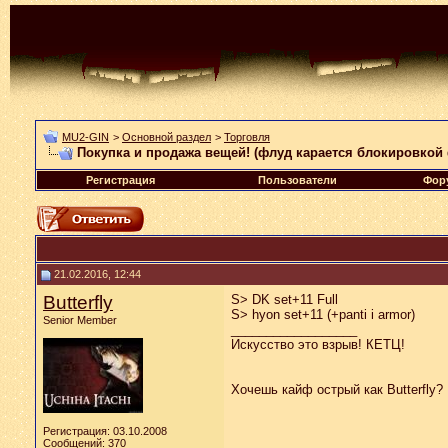
MU2-GIN
>
Основной раздел
>
Торговля
Покупка и продажа вещей! (флуд карается блокировкой
Регистрация
Пользователи
Фор
21.02.2016, 12:44
Butterfly
S> DK set+11 Full
S> hyon set+11 (+panti i armor)
Senior Member
__________________
Искусство это взрыв! КЕТЦ!
Хочешь кайф острый как Butterfly?
Регистрация: 03.10.2008
Сообщений: 370