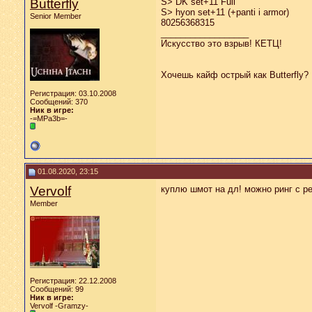
Butterfly
S> DK set+11 Full
S> hyon set+11 (+panti i armor)
Senior Member
80256368315
__________________
Искусство это взрыв! КЕТЦ!
Хочешь кайф острый как Butterfly?
Регистрация: 03.10.2008
Сообщений: 370
Ник в игре:
-=MPa3b=-
01.08.2020, 23:15
Vervolf
куплю шмот на дл! можно ринг с р
Member
Регистрация: 22.12.2008
Сообщений: 99
Ник в игре:
Vervolf -Gramzy-