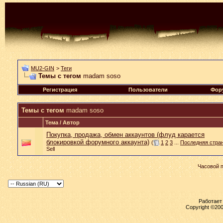
MU2-GIN
>
Теги
Темы с тегом
madam soso
Регистрация
Пользователи
Фор
Темы с тегом
madam soso
Тема / Автор
Покупка, продажа, обмен аккаунтов (флуд карается
блокировкой форумного аккаунта)
(
1
2
3
...
Последняя стра
Sell
Часовой 
Работает 
Copyright ©2000