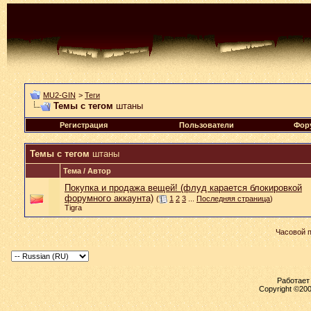
MU2-GIN
>
Теги
Темы с тегом
штаны
Регистрация
Пользователи
Фор
Темы с тегом
штаны
Тема / Автор
Покупка и продажа вещей! (флуд карается блокировкой
форумного аккаунта)
(
1
2
3
...
Последняя страница
)
Tigra
Часовой 
Работает 
Copyright ©2000