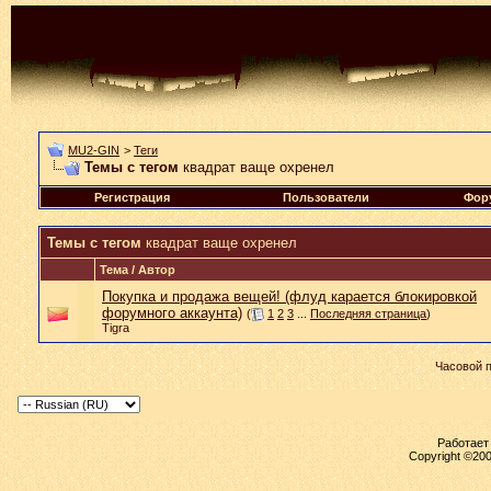
MU2-GIN
>
Теги
Темы с тегом
квадрат ваще охренел
Регистрация
Пользователи
Фор
Темы с тегом
квадрат ваще охренел
Тема / Автор
Покупка и продажа вещей! (флуд карается блокировкой
форумного аккаунта)
(
1
2
3
...
Последняя страница
)
Tigra
Часовой 
Работает 
Copyright ©2000